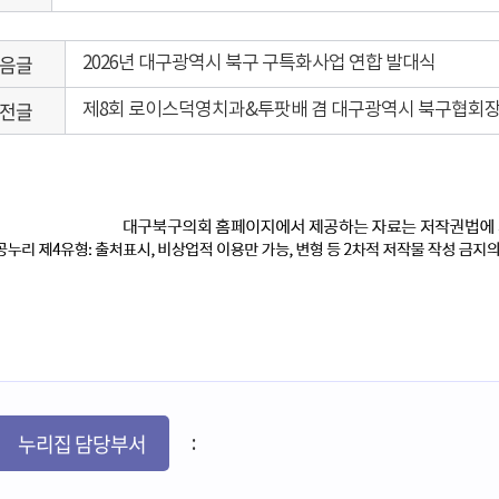
음글
2026년 대구광역시 북구 구특화사업 연합 발대식
전글
제8회 로이스덕영치과&투팟배 겸 대구광역시 북구협회
누리집 담당부서
: