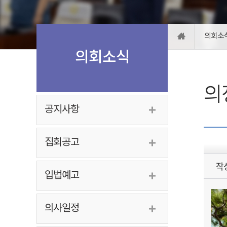
의회소
의회소식
의
공지사항
집회공고
작
입법예고
의사일정