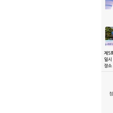
려받기
제5회
일시 :
장소
첨