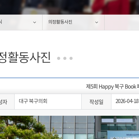
식
의정활동사진
정활동사진
제5회 Happy 북구 Boo
성자
작성일
대구 북구의회
2026-04-18 