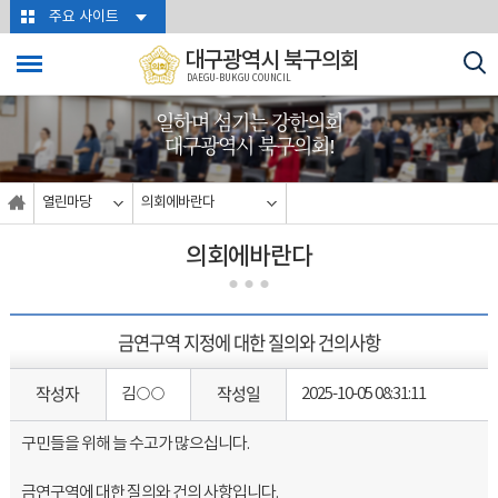
본문바로가기
주요 사이트
대구광역시 북구의회
DAEGU-BUKGU COUNCIL
일하며 섬기는 강한의회
대구광역시 북구의회!
열린마당
의회에바란다
의회에바란다
금연구역 지정에 대한 질의와 건의사항
작성자
작성일
김○○
2025-10-05 08:31:11
구민들을 위해 늘 수고가 많으십니다.
금연구역에 대한 질의와 건의 사항입니다.